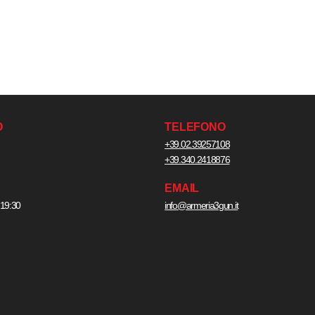
O
TELEFONO
+39.02.39257108
+39.340.2418876
EMAIL
 19:30
info@armeria3gun.it