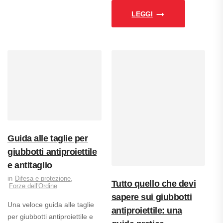
LEGGI
Guida alle taglie per
giubbotti antiproiettile
e antitaglio
Difesa e protezione
,
Tutto quello che devi
Forze dell'Ordine
sapere sui giubbotti
Una veloce guida alle taglie
antiproiettile: una
per giubbotti antiproiettile e