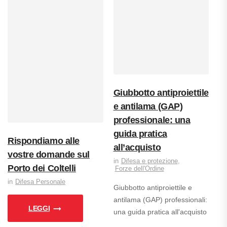
Giubbotto antiproiettile
e antilama (GAP)
professionale: una
guida pratica
Rispondiamo alle
all’acquisto
vostre domande sul
Difesa e protezione
,
Porto dei Coltelli
Forze dell'Ordine
Difesa Personale
Giubbotto antiproiettile e
antilama (GAP) professionali:
LEGGI
una guida pratica all'acquisto