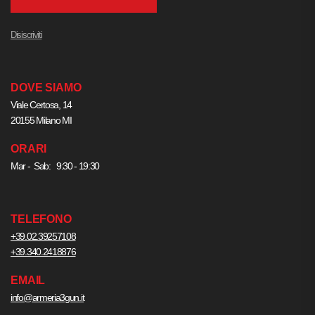
Disiscriviti
DOVE SIAMO
Viale Certosa, 14
20155 Milano MI
ORARI
Mar - Sab: 9:30 - 19:30
TELEFONO
+39.02.39257108
+39.340.2418876
EMAIL
info@armeria3gun.it