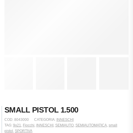
SMALL PISTOL 1.500
COD:
8043000
CATEGORIA:
INNESCHI
TAG:
9x21
,
Fiocchi
,
INNESCHI
,
SEMIAUTO
,
SEMIAUTOMATICA
,
small
pistol
,
SPORTIVA