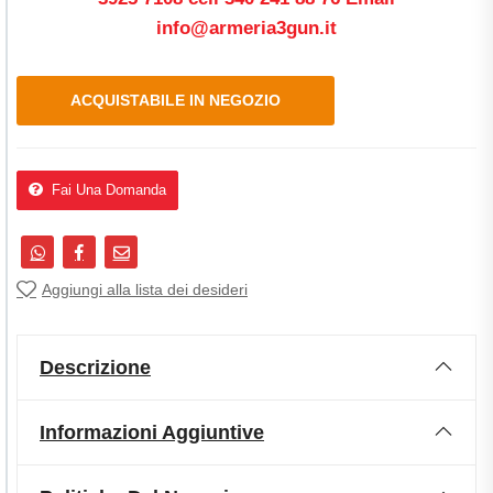
info@armeria3gun.it
ACQUISTABILE IN NEGOZIO
Fai Una Domanda
Aggiungi alla lista dei desideri
Descrizione
Informazioni Aggiuntive