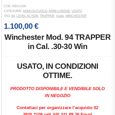
COD:
RBU1036
CATEGORIE:
ARMI DA FUOCO
,
ARMI LUNGHE
,
USATO
TAG:
94
,
LEVEL ACTION
,
TRAPPER
,
Usato
,
WINCHESTER
1.100,00
€
Winchester Mod. 94 TRAPPER
in Cal. .30-30 Win
USATO, IN CONDIZIONI
OTTIME.
PRODOTTO DISPONIBILE E
VENDIBILE SOLO
IN NEGOZIO
Contattaci per organizzare l’acquisto 02
3925 7108 cell 340 241 88 76 Email