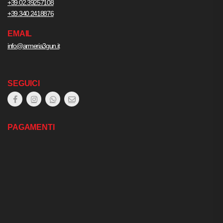
+39.02.39257108
+39.340.2418876
EMAIL
info@armeria3gun.it
SEGUICI
PAGAMENTI