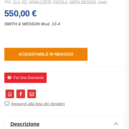
TAG:
13-4
,
357
,
ARMA CORTA
,
PISTOLA
,
SMITH WESSON
,
Usato
550,00
€
SMITH & WESSON Mod. 13-4
ACQUISTABILE IN NEGOZIO
Fai Una Domanda
Aggiungi alla lista dei desideri
Descrizione