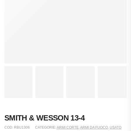
SMITH & WESSON 13-4
COD:
RBU1306
CATEGORIE:
ARMI CORTE
,
ARMI DA FUOCO
,
USATO