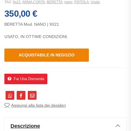
TAG:
9x21
,
ARMA CORTA
,
BERETTA
,
nano
,
PISTOLA
,
Usato
350,00
€
BERETTA Mod. NANO | 9X21
USATO, IN OTTIME CONDIZIONI.
ACQUISTABILE IN NEGOZIO
Fai Una Domanda
Aggiungi alla lista dei desideri
Descrizione