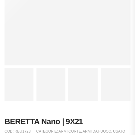
BERETTA Nano | 9X21
COD:
RBU1723
CATEGORIE:
ARMI CORTE
,
ARMI DA FUOCO
,
USATO