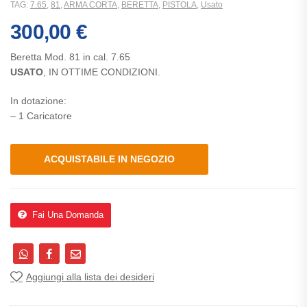
TAG:
7.65
,
81
,
ARMA CORTA
,
BERETTA
,
PISTOLA
,
Usato
300,00
€
Beretta Mod. 81 in cal. 7.65
USATO
, IN OTTIME CONDIZIONI.
In dotazione:
– 1 Caricatore
ACQUISTABILE IN NEGOZIO
Fai Una Domanda
Aggiungi alla lista dei desideri