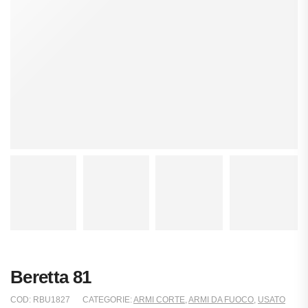
Beretta 81
COD:
RBU1827
CATEGORIE:
ARMI CORTE
,
ARMI DA FUOCO
,
USATO