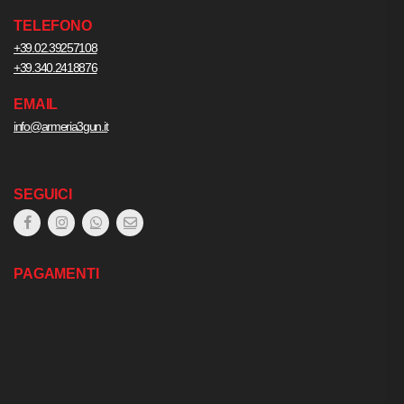
TELEFONO
+39.02.39257108
+39.340.2418876
EMAIL
info@armeria3gun.it
SEGUICI
PAGAMENTI