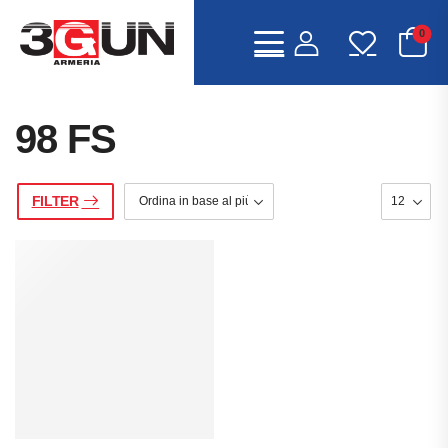
0
98 FS
FILTER
IA