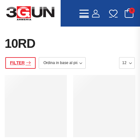
0
10RD
FILTER
IA