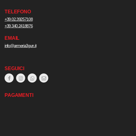
TELEFONO
+39.02.39257108
+39.340.2418876
EMAIL
info@armeria3gun.it
SEGUICI
PAGAMENTI