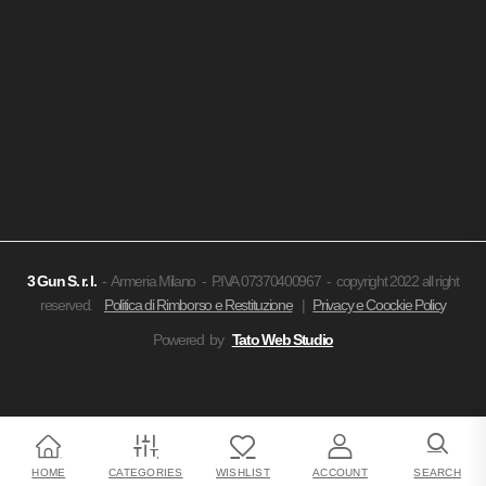
3 Gun
S. r. l.
- Armeria Milano - P.IVA 07370400967 - copyright 2022 all right
reserved.
Politica di Rimborso e Restituzione
|
Privacy e Coockie Policy
Powered by
Tato Web Studio
HOME
CATEGORIES
WISHLIST
ACCOUNT
SEARCH