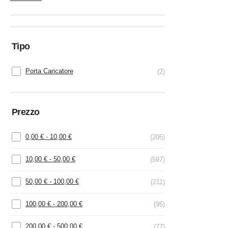
Tipo
Porta Caricatore
2
Prezzo
0,00
€
-
10,00
€
(205)
10,00
€
-
50,00
€
(597)
50,00
€
-
100,00
€
(211)
100,00
€
-
200,00
€
(95)
200,00
€
-
500,00
€
(77)