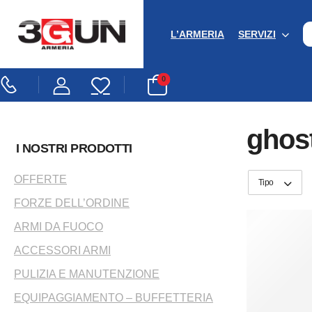
L’ARMERIA
SERVIZI
0
ghos
I NOSTRI PRODOTTI
OFFERTE
Tipo
FORZE DELL’ORDINE
ARMI DA FUOCO
ACCESSORI ARMI
PULIZIA E MANUTENZIONE
EQUIPAGGIAMENTO – BUFFETTERIA