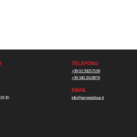
O
TELEFONO
+39.02.39257108
+39.340.2418876
EMAIL
 19:30
info@armeria3gun.it