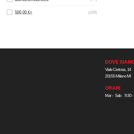
500,00
€
+
(109)
DOVE SIAM
Viale Certosa, 14
20155 Milano MI
ORARI
Mar - Sab: 9:30 -