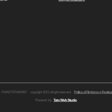
- P.IVA 07370400967 - copyright 2022 all right reserved.
Politica di Rimborso e Restitu
Powered by
Tato Web Studio