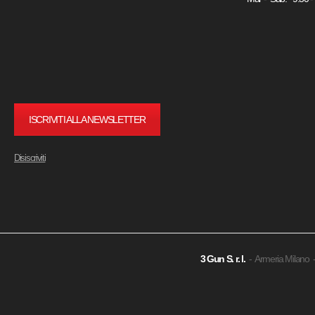
ISCRIVITI ALLA NEWSLETTER
Disiscriviti
3 Gun
S. r. l.
- Armeria Milano 