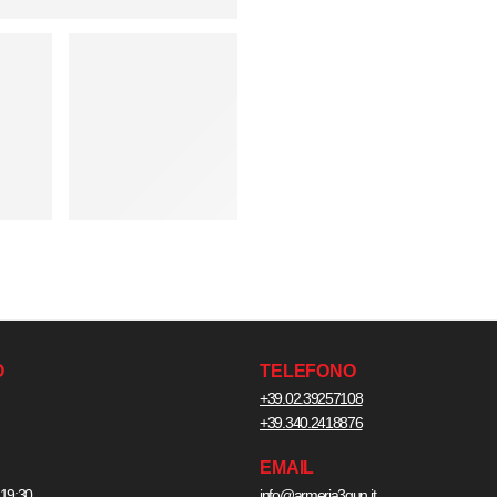
O
TELEFONO
+39.02.39257108
+39.340.2418876
EMAIL
 19:30
info@armeria3gun.it