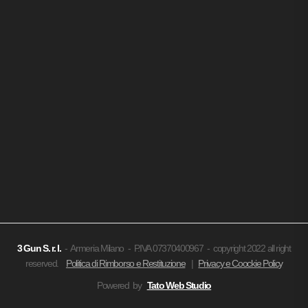
3 Gun
S. r. l.
- Armeria Milano - P.IVA 07370400967 - copyright 2022 all right
reserved.
Politica di Rimborso e Restituzione
|
Privacy e Coockie Policy
Powered by
Tato Web Studio