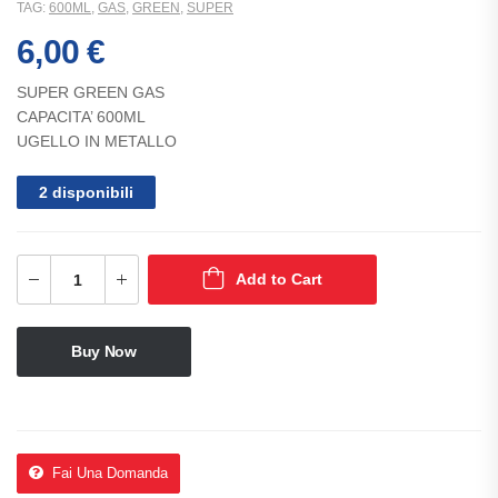
TAG:
600ML
,
GAS
,
GREEN
,
SUPER
6,00
€
SUPER GREEN GAS
CAPACITA’ 600ML
UGELLO IN METALLO
2 disponibili
Add to Cart
Buy Now
Fai Una Domanda