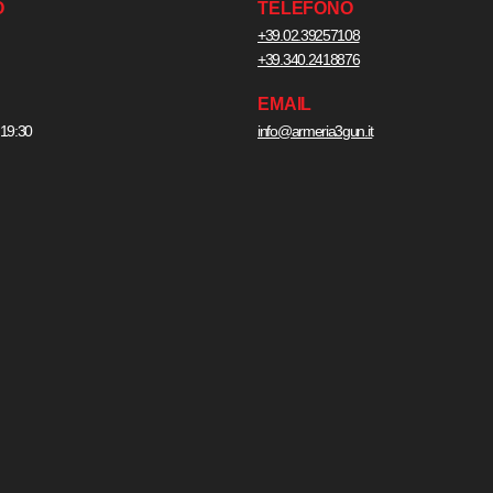
O
TELEFONO
+39.02.39257108
+39.340.2418876
EMAIL
 19:30
info@armeria3gun.it