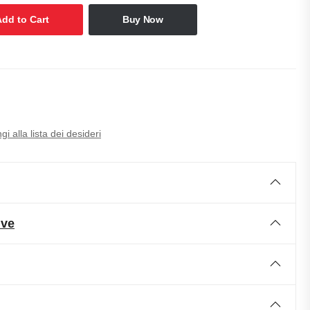
Add to Cart
Buy Now
i alla lista dei desideri
ive