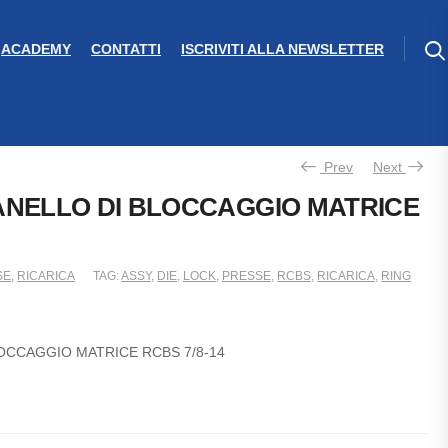
ACADEMY
CONTATTI
ISCRIVITI ALLA NEWSLETTER
Prev
Next
NELLO DI BLOCCAGGIO MATRICE
SE
,
RICARICA
TAG:
ASSY
,
DIE
,
LOCK
,
PRESSE
,
RCBS
,
RICARICA
,
RING
OCCAGGIO MATRICE RCBS 7/8-14