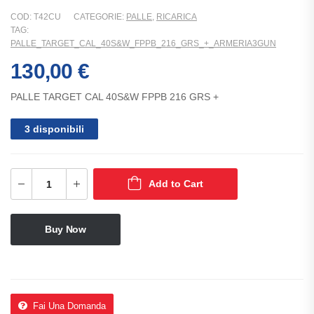
COD:
T42CU
CATEGORIE:
PALLE
,
RICARICA
TAG:
PALLE_TARGET_CAL_40S&W_FPPB_216_GRS_+_ARMERIA3GUN
130,00
€
PALLE TARGET CAL 40S&W FPPB 216 GRS +
3 disponibili
Add to Cart
Buy Now
Fai Una Domanda