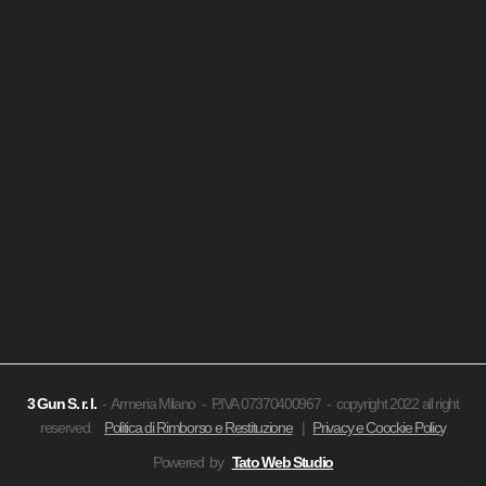
3 Gun
S. r. l.
- Armeria Milano - P.IVA 07370400967 - copyright 2022 all right
reserved.
Politica di Rimborso e Restituzione
|
Privacy e Coockie Policy
Powered by
Tato Web Studio