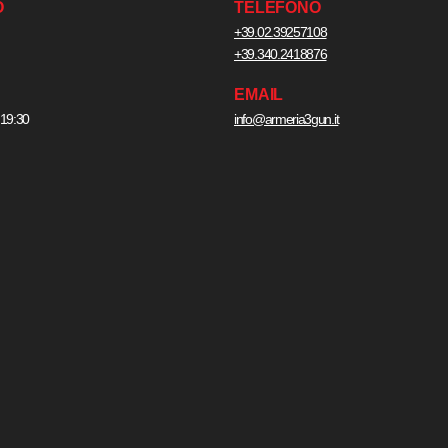
O
TELEFONO
+39.02.39257108
+39.340.2418876
EMAIL
 19:30
info@armeria3gun.it