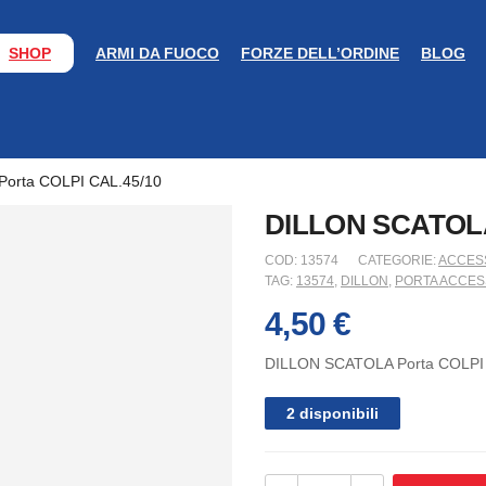
SHOP
ARMI DA FUOCO
FORZE DELL’ORDINE
BLOG
orta COLPI CAL.45/10
DILLON SCATOLA
COD:
13574
CATEGORIE:
ACCESS
TAG:
13574
,
DILLON
,
PORTA ACCES
4,50
€
DILLON SCATOLA Porta COLPI
2 disponibili