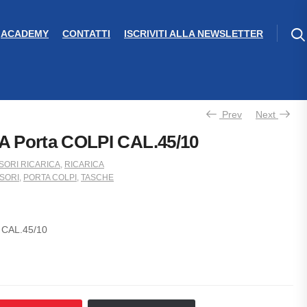
ACADEMY
CONTATTI
ISCRIVITI ALLA NEWSLETTER
Prev
Next
 Porta COLPI CAL.45/10
ORI RICARICA
,
RICARICA
SORI
,
PORTA COLPI
,
TASCHE
 CAL.45/10