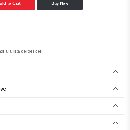
Add to Cart
Buy Now
i alla lista dei desideri
ive