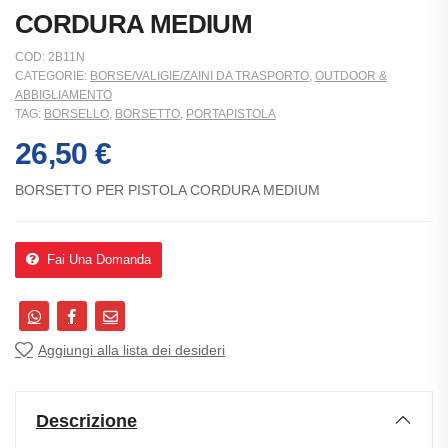
CORDURA MEDIUM
COD:
2B11N
CATEGORIE:
BORSE/VALIGIE/ZAINI DA TRASPORTO
,
OUTDOOR &
ABBIGLIAMENTO
TAG:
BORSELLO
,
BORSETTO
,
PORTAPISTOLA
26,50
€
BORSETTO PER PISTOLA CORDURA MEDIUM
Fai Una Domanda
Aggiungi alla lista dei desideri
Descrizione