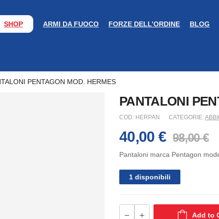
SHOP
ARMI DA FUOCO
FORZE DELL’ORDINE
BLOG
NTALONI PENTAGON MOD. HERMES
PANTALONI PE
COD:
HERPAN
CATEGORIE:
ABB
40,00
€
98,00
€
Pantaloni marca Pentagon mod
1 disponibili
Add to 