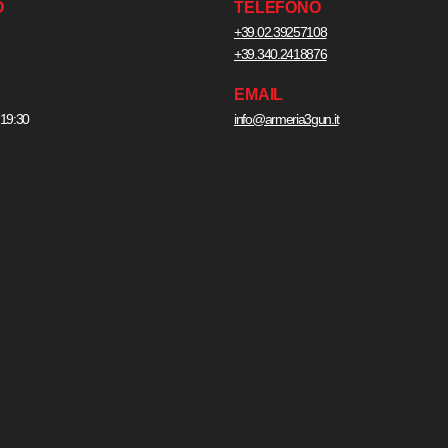
O
TELEFONO
+39.02.39257108
+39.340.2418876
EMAIL
 19:30
info@armeria3gun.it