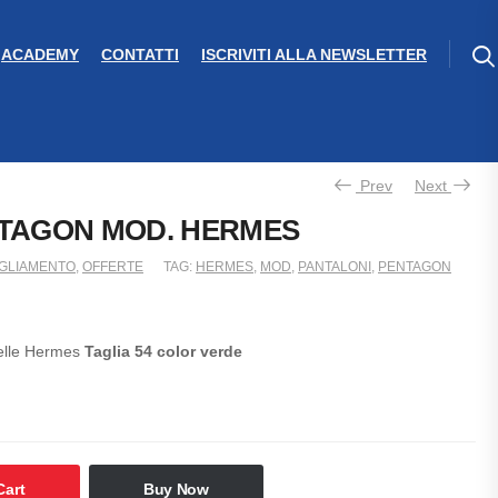
ACADEMY
CONTATTI
ISCRIVITI ALLA NEWSLETTER
Prev
Next
NTAGON MOD. HERMES
IGLIAMENTO
,
OFFERTE
TAG:
HERMES
,
MOD
,
PANTALONI
,
PENTAGON
elle Hermes
Taglia 54 color verde
Cart
Buy Now