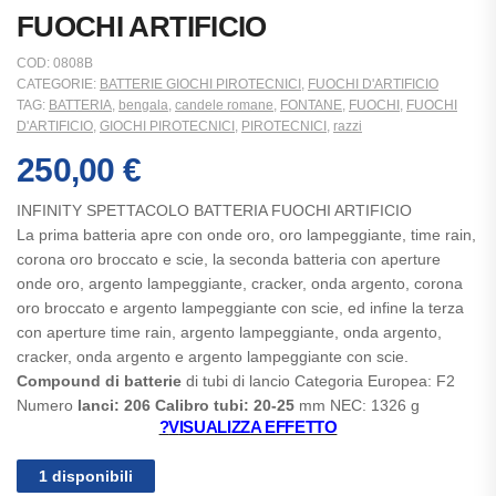
FUOCHI ARTIFICIO
COD:
0808B
CATEGORIE:
BATTERIE GIOCHI PIROTECNICI
,
FUOCHI D'ARTIFICIO
TAG:
BATTERIA
,
bengala
,
candele romane
,
FONTANE
,
FUOCHI
,
FUOCHI
D'ARTIFICIO
,
GIOCHI PIROTECNICI
,
PIROTECNICI
,
razzi
250,00
€
INFINITY SPETTACOLO BATTERIA FUOCHI ARTIFICIO
La prima batteria apre con onde oro, oro lampeggiante, time rain,
corona oro broccato e scie, la seconda batteria con aperture
onde oro, argento lampeggiante, cracker, onda argento, corona
oro broccato e argento lampeggiante con scie, ed infine la terza
con aperture time rain, argento lampeggiante, onda argento,
cracker, onda argento e argento lampeggiante con scie.
Compound di batterie
di tubi di lancio Categoria Europea: F2
Numero
lanci: 206 Calibro tubi: 20-25
mm NEC: 1326 g
?
V
ISUALIZZA EFFETTO
1 disponibili