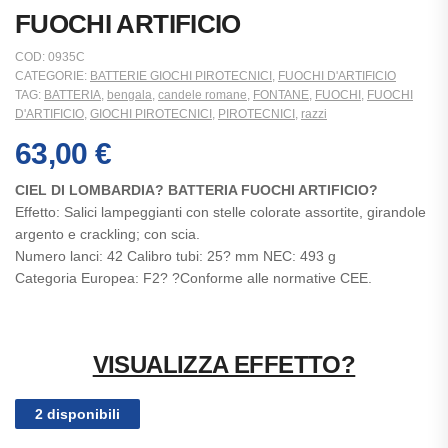
FUOCHI ARTIFICIO
COD:
0935C
CATEGORIE:
BATTERIE GIOCHI PIROTECNICI
,
FUOCHI D'ARTIFICIO
TAG:
BATTERIA
,
bengala
,
candele romane
,
FONTANE
,
FUOCHI
,
FUOCHI
D'ARTIFICIO
,
GIOCHI PIROTECNICI
,
PIROTECNICI
,
razzi
63,00
€
CIEL DI LOMBARDIA? BATTERIA FUOCHI ARTIFICIO?
Effetto: Salici lampeggianti con stelle colorate assortite, girandole
argento e crackling; con scia.
Numero lanci: 42 Calibro tubi: 25? mm NEC: 493 g
Categoria Europea: F2? ?Conforme alle normative CEE.
VISUALIZZA EFFETTO?
2 disponibili