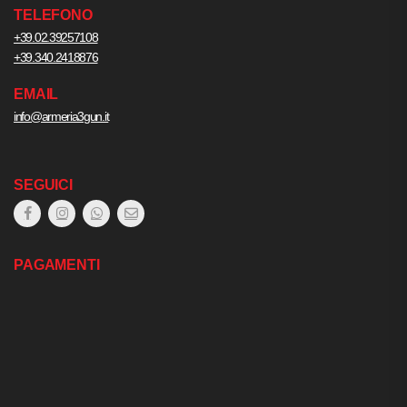
TELEFONO
+39.02.39257108
+39.340.2418876
EMAIL
info@armeria3gun.it
SEGUICI
PAGAMENTI