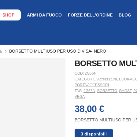
SHOP
ARMI DA FUOCO
FORZE DELL’ORDINE
BLOG
a
BORSETTO MULTIUSO PER USO DIVISA- NERO
BORSETTO MULT
COD:
2G66N
CATEGORIE:
Attrezzatura
,
EQUIPAGG
PORTA ACCESSORI
TAG:
2G66N
,
BORSETTO
,
GHOST
,
P
VEGA
38,00
€
BORSETTO MULTIUSO PER US
3 disponibili