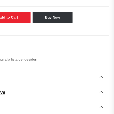
Add to Cart
Buy Now
i alla lista dei desideri
ive