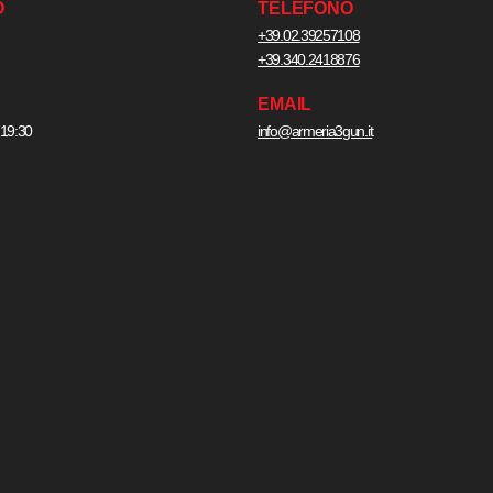
O
TELEFONO
+39.02.39257108
+39.340.2418876
EMAIL
 19:30
info@armeria3gun.it