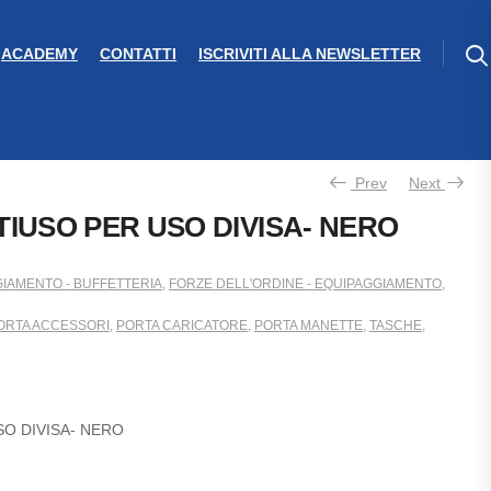
ACADEMY
CONTATTI
ISCRIVITI ALLA NEWSLETTER
Prev
Next
IUSO PER USO DIVISA- NERO
IAMENTO - BUFFETTERIA
,
FORZE DELL'ORDINE - EQUIPAGGIAMENTO
,
ORTA ACCESSORI
,
PORTA CARICATORE
,
PORTA MANETTE
,
TASCHE
,
O DIVISA- NERO