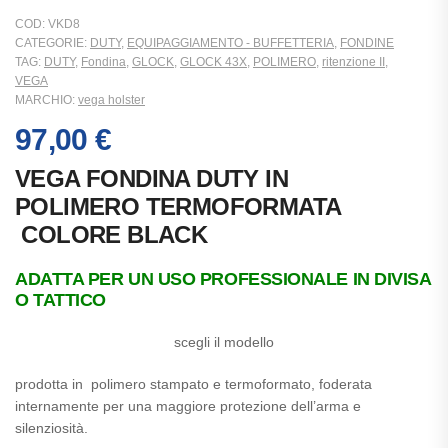
COD:
VKD8
CATEGORIE:
DUTY
,
EQUIPAGGIAMENTO - BUFFETTERIA
,
FONDINE
TAG:
DUTY
,
Fondina
,
GLOCK
,
GLOCK 43X
,
POLIMERO
,
ritenzione II
,
VEGA
MARCHIO:
vega holster
97,00
€
VEGA FONDINA DUTY IN
POLIMERO
TERMOFORMATA
COLORE BLACK
ADATTA PER UN USO PROFESSIONALE IN DIVISA
O TATTICO
scegli il modello
prodotta in polimero stampato e termoformato, foderata
internamente per una maggiore protezione dell’arma e
silenziosità.