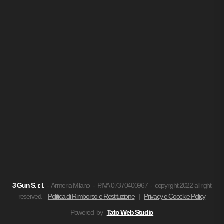
3 Gun
S. r. l.
- Armeria Milano - P.IVA 07370400967 - copyright 2022 all right
reserved.
Politica di Rimborso e Restituzione
|
Privacy e Coockie Policy
Powered by
Tato Web Studio