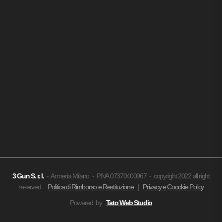
3 Gun
S. r. l.
- Armeria Milano - P.IVA 07370400967 - copyright 2022 all right
reserved.
Politica di Rimborso e Restituzione
|
Privacy e Coockie Policy
Powered by
Tato Web Studio