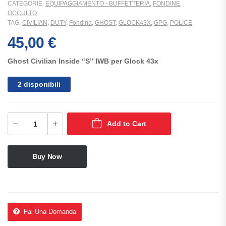
CATEGORIE:
EQUIPAGGIAMENTO - BUFFETTERIA
,
FONDINE
,
OCCULTO
TAG:
CIVILIAN
,
DUTY
,
Fondina
,
GHOST
,
GLOCK43X
,
GPG
,
POLICE
45,00
€
Ghost Civilian Inside “S” IWB per Glock 43x
2 disponibili
Add to Cart
Buy Now
Fai Una Domanda