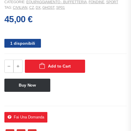
CATEGORIE:
EQUIPAGGIAMENTO - BUFFETTERIA
,
FONDINE
,
SPORT
TAG:
CIVILIAN
,
CZ
,
DX
,
GHOST
,
SP01
45,00
€
1 disponibili
Add to Cart
Buy Now
Fai Una Domanda