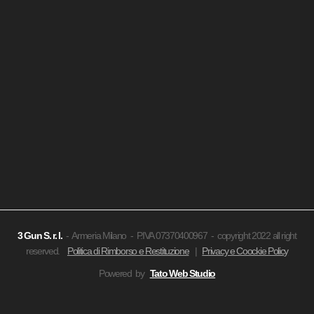
3 Gun
S. r. l.
- Armeria Milano - P.IVA 07370400967 - copyright 2022 all right
reserved.
Politica di Rimborso e Restituzione
|
Privacy e Coockie Policy
Powered by
Tato Web Studio