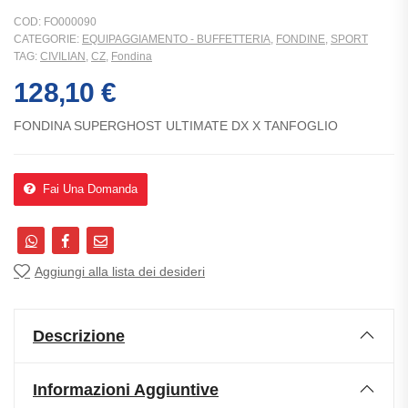
COD:
FO000090
CATEGORIE:
EQUIPAGGIAMENTO - BUFFETTERIA
,
FONDINE
,
SPORT
TAG:
CIVILIAN
,
CZ
,
Fondina
128,10
€
FONDINA SUPERGHOST ULTIMATE DX X TANFOGLIO
Fai Una Domanda
Aggiungi alla lista dei desideri
Descrizione
Informazioni Aggiuntive