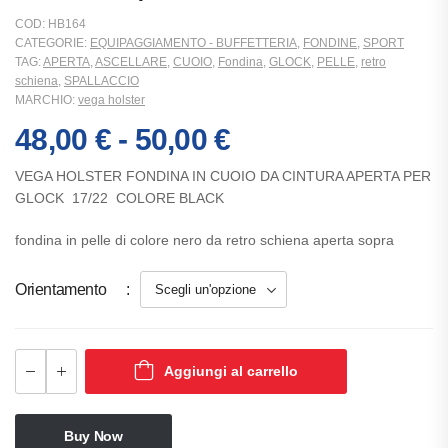
COD:
HB164
CATEGORIE:
EQUIPAGGIAMENTO - BUFFETTERIA
,
FONDINE
,
SPORT
TAG:
APERTA
,
ASCELLARE
,
CUOIO
,
Fondina
,
GLOCK
,
PELLE
,
retro
schiena
,
SPALLACCIO
MARCHIO:
vega holster
48,00
€
-
50,00
€
VEGA HOLSTER FONDINA IN CUOIO DA CINTURA APERTA PER
GLOCK 17/22 COLORE BLACK
fondina in pelle di colore nero da retro schiena aperta sopra
Orientamento
Aggiungi al carrello
Buy Now