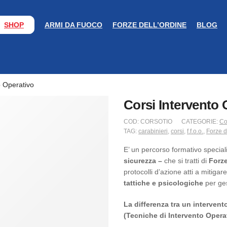
SHOP
ARMI DA FUOCO
FORZE DELL’ORDINE
BLOG
o Operativo
Corsi Intervento 
COD:
CORSOTIO
CATEGORIE:
Co
TAG:
carabinieri
,
corsi
,
f.f.o.o.
,
Forze d
E’ un percorso formativo speciali
sicurezza –
che si tratti di
Forze
protocolli d’azione atti a mitigare
tattiche e psicologiche
per ges
La differenza tra un intervento
(Tecniche di Intervento Opera