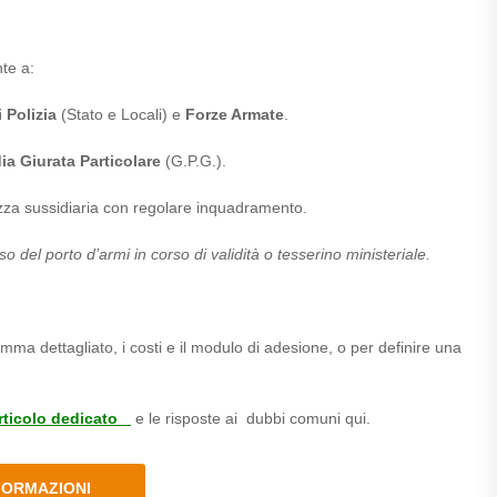
nte a:
 Polizia
(Stato e Locali) e
Forze Armate
.
ia Giurata Particolare
(G.P.G.).
ezza sussidiaria con regolare inquadramento.
so del porto d’armi in corso di validità o tesserino ministeriale.
amma dettagliato, i costi e il modulo di adesione, o per definire una
rticolo dedicato
e le risposte ai dubbi comuni qui.
NFORMAZIONI