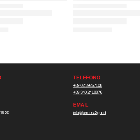
O
TELEFONO
+39.02.39257108
+39.340.2418876
EMAIL
 19:30
info@armeria3gun.it