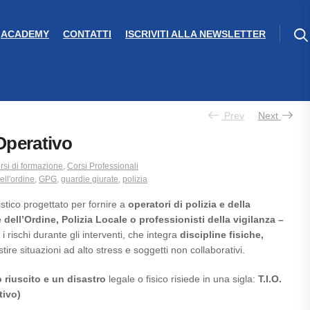
ACADEMY
CONTATTI
ISCRIVITI ALLA NEWSLETTER
Prev
Next
Operativo
rsi di formazione
,
Corsi Professionali
ell'ordine
,
GPG
,
guardie giurate
,
polizia
stico progettato per fornire a
operatori di polizia e della
 dell’Ordine, Polizia Locale o professionisti della vigilanza –
 i rischi durante gli interventi, che integra
discipline fisiche,
tire situazioni ad alto stress e soggetti non collaborativi.
 riuscito
e un disastro
legale o fisico risiede in una sigla:
T.I.O.
tivo)