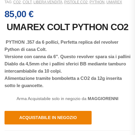
TAG:
CO2
,
COLT
,
LIBERA VENDITA
,
PISTOLE CO2
,
PYTHON
,
UMAREX
85,00
€
UMAREX COLT PYTHON CO2
PYTHON .357 da 6 pollici, Perfetta replica del revolver
Python di casa Colt.
Versione con canna da 6″. Questo revolver spara sia i pallini
Diablo da 4,5mm che i pallini sferici BB mediante tamburo
intercambiabile da 10 colpi.
Alimentazione tramite bomboletta a CO2 da 12g inserita
sotto le guancette.
Arma Acquistabile solo in negozio da
MAGGIORENNI
ACQUISTABILE IN NEGOZIO