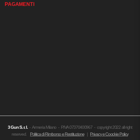
PAGAMENTI
3 Gun
S. r. l.
- Armeria Milano - P.IVA 07370400967 - copyright 2022 all right
reserved.
Politica di Rimborso e Restituzione
|
Privacy e Coockie Policy