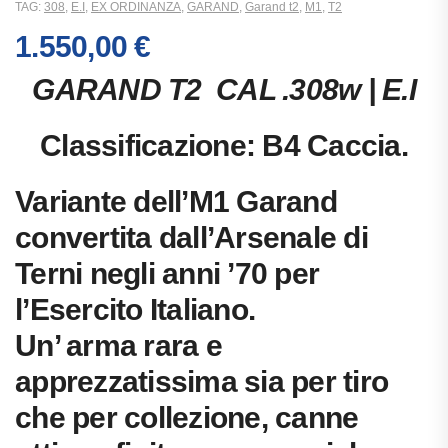
TAG:
308
,
E.I
,
EX ORDINANZA
,
GARAND
,
Garand t2
,
M1
,
T2
1.550,00
€
GARAND T2 CAL .308w | E.I
Classificazione: B4 Caccia.
Variante dell’M1 Garand
convertita dall’Arsenale di
Terni negli anni ’70 per
l’Esercito Italiano.
Un’ arma rara e
apprezzatissima sia per tiro
che per collezione, canne