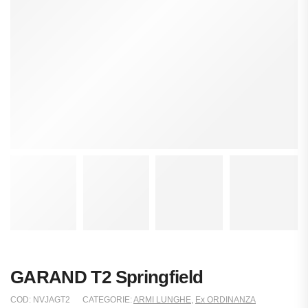
GARAND T2 Springfield
COD:
NVJAGT2
CATEGORIE:
ARMI LUNGHE
,
Ex ORDINANZA