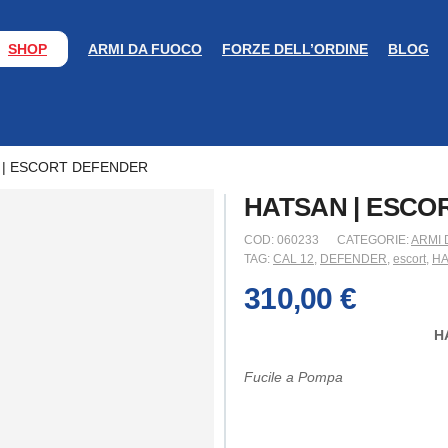
SHOP
ARMI DA FUOCO
FORZE DELL’ORDINE
BLOG
 | ESCORT DEFENDER
HATSAN | ESCO
COD:
060233
CATEGORIE:
ARMI 
TAG:
CAL 12
,
DEFENDER
,
escort
,
HA
310,00
€
H
Fucile a Pompa