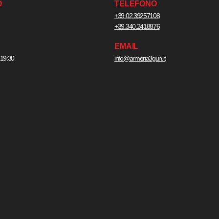
O
TELEFONO
+39.02.39257108
+39.340.2418876
EMAIL
 19:30
info@armeria3gun.it