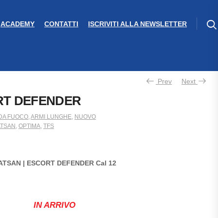
ACADEMY
CONTATTI
ISCRIVITI ALLA NEWSLETTER
Prev
Next
RT DEFENDER
DA FUOCO
,
ARMI LUNGHE
,
NUOVO
TSAN
,
OPTIMA
,
TFS
ATSAN | ESCORT DEFENDER Cal 12
IN ARRIVO