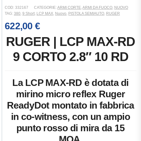
COD:
332167
CATEGORIE:
ARMI CORTE
,
ARMI DA FUOCO
,
NUOVO
TAG:
380
,
9 Short
,
LCP MAX
,
Nuovo
,
PISTOLA SEMIAUTO
,
RUGER
622,00
€
RUGER | LCP MAX-RD
9 CORTO 2.8″ 10 RD
La LCP MAX-RD è dotata di
mirino micro reflex Ruger
ReadyDot montato in fabbrica
in co-witness, con un ampio
punto rosso di mira da 15
MOA.