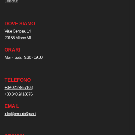
Disiscriviti
DOVE SIAMO
Viale Certosa, 14
20155 Milano MI
ORARI
Mar - Sab: 9:30 - 19:30
TELEFONO
+39.02.39257108
+39.340.2418876
EMAIL
info@armeria3gun.it