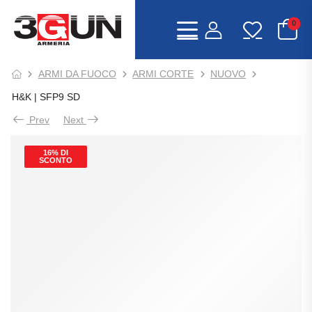
0
ARMI DA FUOCO
ARMI CORTE
NUOVO
H&K | SFP9 SD
Prev
Next
16% DI
SCONTO