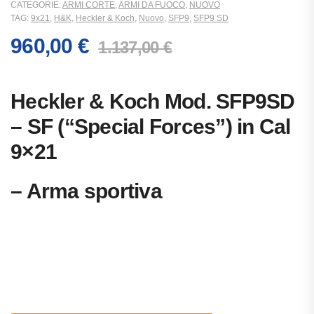
CATEGORIE:
ARMI CORTE
,
ARMI DA FUOCO
,
NUOVO
TAG:
9x21
,
H&K
,
Heckler & Koch
,
Nuovo
,
SFP9
,
SFP9 SD
960,00
€
1.137,00
€
Heckler & Koch Mod. SFP9SD
– SF (“Special Forces”) in Cal
9×21
– Arma sportiva