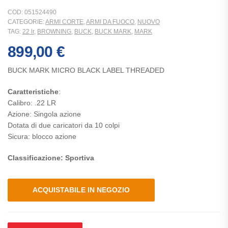
COD:
051524490
CATEGORIE:
ARMI CORTE
,
ARMI DA FUOCO
,
NUOVO
TAG:
22 lr
,
BROWNING
,
BUCK
,
BUCK MARK
,
MARK
899,00
€
BUCK MARK MICRO BLACK LABEL THREADED
Caratteristiche
:
Calibro: .22 LR
Azione: Singola azione
Dotata di due caricatori da 10 colpi
Sicura: blocco azione
Classificazione: Sportiva
ACQUISTABILE IN NEGOZIO