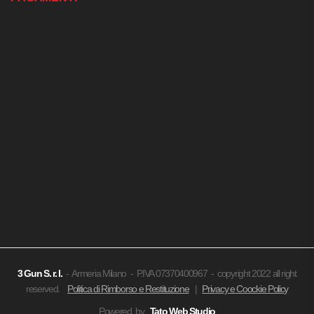
3 Gun
S. r. l.
- Armeria Milano - P.IVA 07370400967 - copyright 2022 all right
reserved.
Politica di Rimborso e Restituzione
|
Privacy e Coockie Policy
Powered by
Tato Web Studio