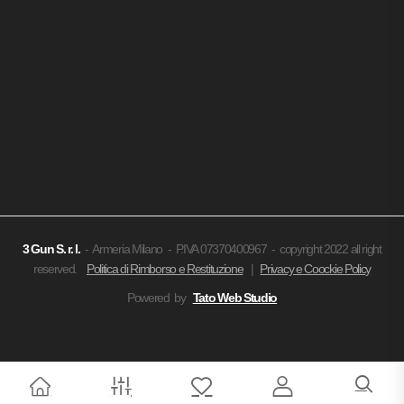
3 Gun
S. r. l.
- Armeria Milano - P.IVA 07370400967 - copyright 2022 all right
reserved.
Politica di Rimborso e Restituzione
|
Privacy e Coockie Policy
Powered by
Tato Web Studio