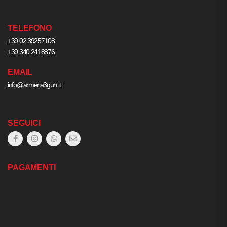
TELEFONO
+39.02.39257108
+39.340.2418876
EMAIL
info@armeria3gun.it
SEGUICI
PAGAMENTI