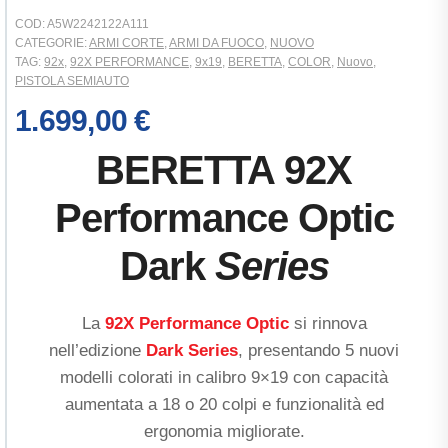
COD:
A5W2242122A111
CATEGORIE:
ARMI CORTE
,
ARMI DA FUOCO
,
NUOVO
TAG:
92x
,
92X PERFORMANCE
,
9x19
,
BERETTA
,
COLOR
,
Nuovo
,
PISTOLA SEMIAUTO
1.699,00
€
BERETTA 92X
Performance Optic
Dark
Series
La
92X Performance Optic
si rinnova
nell’edizione
Dark Series
, presentando 5 nuovi
modelli colorati in calibro 9×19 con capacità
aumentata a 18 o 20 colpi e funzionalità ed
ergonomia migliorate.