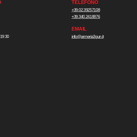
O
TELEFONO
+39.02.39257108
+39.340.2418876
EMAIL
 19:30
info@armeria3gun.it