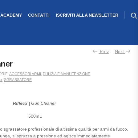
ACADEMY
CONTATTI
ISCRIVITI ALLA NEWSLETTER
Prev
Next
aner
ORIE:
ACCESSORI ARMI
,
PULIZIA E MANUTENZIONE
cx
,
SGRASSATORE
Riflecx |
Gun Cleaner
500mL
 sgrassatore professionale di altissima qualità per armi da fuoco.
 lunga, si spruzza a pressione ed agisce immediatamente