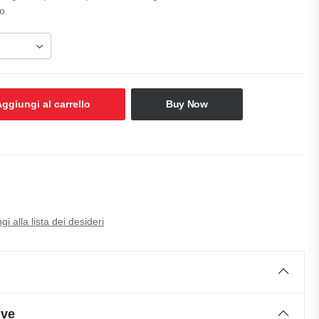
o.
ggiungi al carrello
Buy Now
i alla lista dei desideri
ive