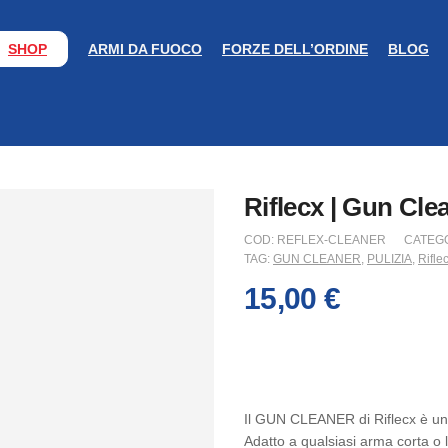
SHOP
ARMI DA FUOCO
FORZE DELL’ORDINE
BLOG
Riflecx | Gun Cle
COD:
REFLEX-CLEANER
CATEG
TAG:
GUN CLEANER
,
PULIZIA
,
Rifle
15,00
€
Il GUN CLEANER di Riflecx è uno
Adatto a qualsiasi arma corta o