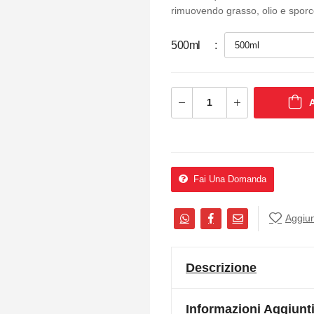
rimuovendo grasso, olio e sporc
500ml
A
Fai Una Domanda
Aggiung
Descrizione
Informazioni Aggiunt