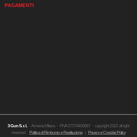
PAGAMENTI
3 Gun
S. r. l.
- Armeria Milano - P.IVA 07370400967 - copyright 2022 all right
reserved.
Politica di Rimborso e Restituzione
|
Privacy e Coockie Policy