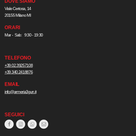
DOVE SIAMO
Viale Certosa, 14
20155 Milano MI
ORARI
Mar - Sab: 9:30 - 19:30
TELEFONO
+39.02.39257108
+39.340.2418876
EMAIL
info@armeria3gun.it
SEGUICI