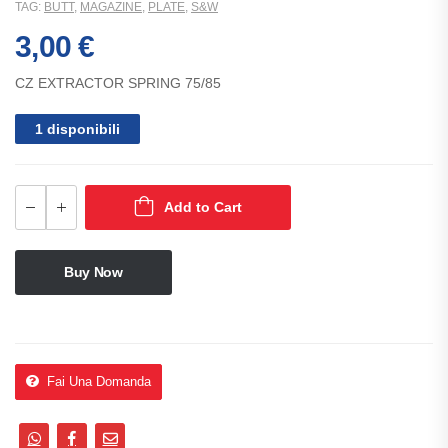
TAG:
BUTT
,
MAGAZINE
,
PLATE
,
S&W
3,00
€
CZ EXTRACTOR SPRING 75/85
1 disponibili
Add to Cart
Buy Now
Fai Una Domanda