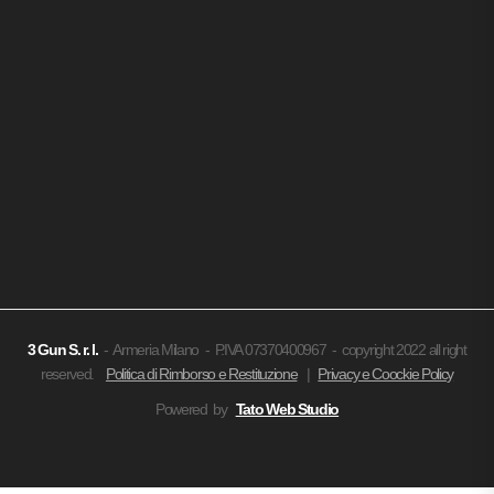
3 Gun
S. r. l.
- Armeria Milano - P.IVA 07370400967 - copyright 2022 all right
reserved.
Politica di Rimborso e Restituzione
|
Privacy e Coockie Policy
Powered by
Tato Web Studio