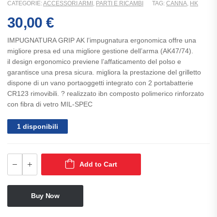
CATEGORIE:
ACCESSORI ARMI
,
PARTI E RICAMBI
TAG:
CANNA
,
HK
30,00
€
IMPUGNATURA GRIP AK l’impugnatura ergonomica offre una
migliore presa ed una migliore gestione dell’arma (AK47/74).
il design ergonomico previene l’affaticamento del polso e
garantisce una presa sicura. migliora la prestazione del grilletto
dispone di un vano portaoggetti integrato con 2 portabatterie
CR123 rimovibili. ? realizzato ibn composto polimerico rinforzato
con fibra di vetro MIL-SPEC
1 disponibili
Add to Cart
Buy Now