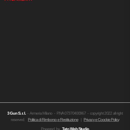
3 Gun
S. r. l.
- Armeria Milano - P.IVA 07370400967 - copyright 2022 all right
reserved.
Politica di Rimborso e Restituzione
|
Privacy e Coockie Policy
Powered by
Tato Web Studio