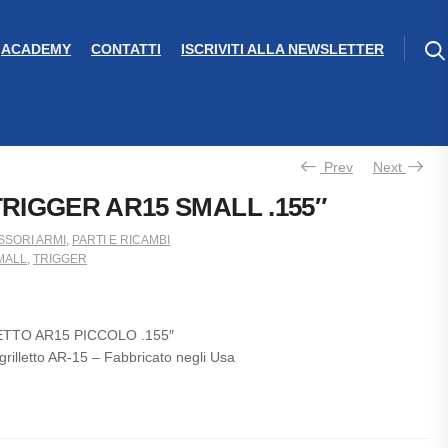
ACADEMY
CONTATTI
ISCRIVITI ALLA NEWSLETTER
Prev
Next
RIGGER AR15 SMALL .155″
SORI ARMI
,
PARTI E RICAMBI
MALL
,
TRIGGER
ETTO AR15 PICCOLO .155″
l grilletto AR-15 – Fabbricato negli Usa