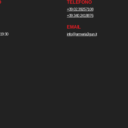
O
TELEFONO
+39.02.39257108
+39.340.2418876
EMAIL
 19:30
info@armeria3gun.it