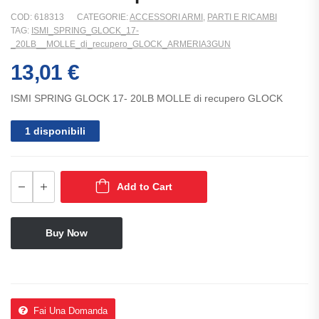
COD:
618313
CATEGORIE:
ACCESSORI ARMI
,
PARTI E RICAMBI
TAG:
ISMI_SPRING_GLOCK_17-
_20LB__MOLLE_di_recupero_GLOCK_ARMERIA3GUN
13,01
€
ISMI SPRING GLOCK 17- 20LB MOLLE di recupero GLOCK
1 disponibili
Add to Cart
Buy Now
Fai Una Domanda