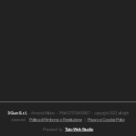
3 Gun
S. r. l.
- Armeria Milano - P.IVA 07370400967 - copyright 2022 all right
reserved.
Politica di Rimborso e Restituzione
|
Privacy e Coockie Policy
Powered by
Tato Web Studio