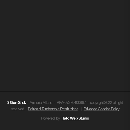
3 Gun
S. r. l.
- Armeria Milano - P.IVA 07370400967 - copyright 2022 all right
reserved.
Politica di Rimborso e Restituzione
|
Privacy e Coockie Policy
Powered by
Tato Web Studio