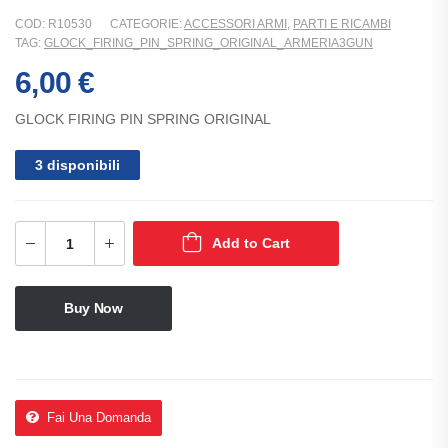
COD:
R10530
CATEGORIE:
ACCESSORI ARMI
,
PARTI E RICAMBI
TAG:
GLOCK_FIRING_PIN_SPRING_ORIGINAL_ARMERIA3GUN
6,00
€
GLOCK FIRING PIN SPRING ORIGINAL
3 disponibili
Add to Cart
Buy Now
Fai Una Domanda