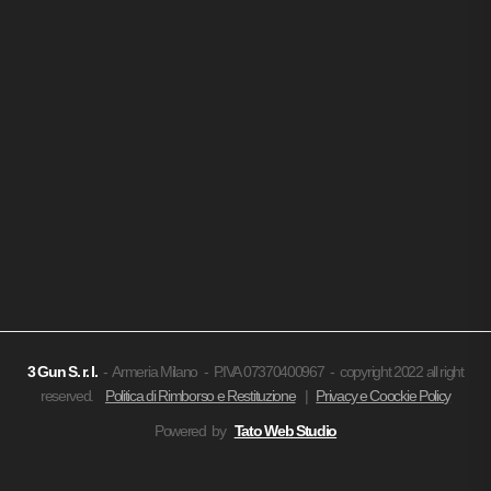
3 Gun
S. r. l.
- Armeria Milano - P.IVA 07370400967 - copyright 2022 all right
reserved.
Politica di Rimborso e Restituzione
|
Privacy e Coockie Policy
Powered by
Tato Web Studio