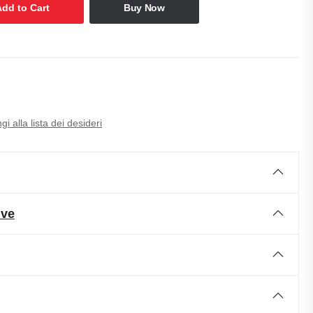
Add to Cart
Buy Now
i alla lista dei desideri
ive