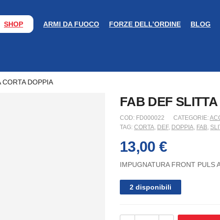
SHOP
ARMI DA FUOCO
FORZE DELL’ORDINE
BLOG
A CORTA DOPPIA
FAB DEF SLITTA
COD:
FD000022
CATEGORIE:
AC
TAG:
CORTA
,
DEF
,
DOPPIA
,
FAB
,
SLI
13,00
€
IMPUGNATURA FRONT PULS A
2 disponibili