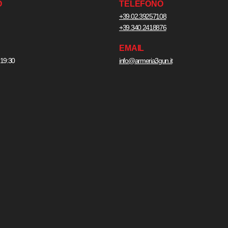
O
TELEFONO
+39.02.39257108
+39.340.2418876
EMAIL
 19:30
info@armeria3gun.it