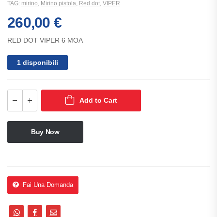
TAG:
mirino
,
Mirino pistola
,
Red dot
,
VIPER
260,00
€
RED DOT VIPER 6 MOA
1 disponibili
Add to Cart
Buy Now
Fai Una Domanda