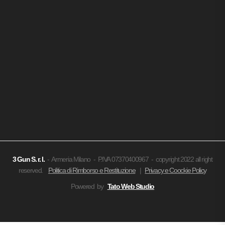
3 Gun
S. r. l.
- Armeria Milano - P.IVA 07370400967 - copyright 2022 all right
reserved.
Politica di Rimborso e Restituzione
|
Privacy e Coockie Policy
Powered by
Tato Web Studio