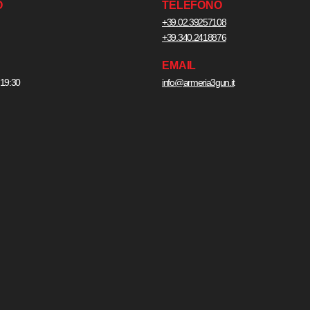
O
TELEFONO
+39.02.39257108
+39.340.2418876
EMAIL
 19:30
info@armeria3gun.it