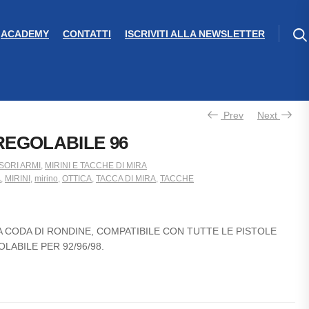
ACADEMY
CONTATTI
ISCRIVITI ALLA NEWSLETTER
Prev
Next
REGOLABILE 96
SORI ARMI
,
MIRINI E TACCHE DI MIRA
A
,
MIRINI
,
mirino
,
OTTICA
,
TACCA DI MIRA
,
TACCHE
A CODA DI RONDINE, COMPATIBILE CON TUTTE LE PISTOLE
LABILE PER 92/96/98.