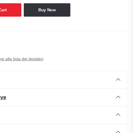
Cart
Buy Now
i alla lista dei desideri
ive