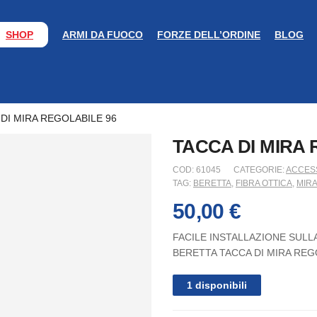
SHOP
ARMI DA FUOCO
FORZE DELL’ORDINE
BLOG
DI MIRA REGOLABILE 96
TACCA DI MIRA 
COD:
61045
CATEGORIE:
ACCES
TAG:
BERETTA
,
FIBRA OTTICA
,
MIR
50,00
€
FACILE INSTALLAZIONE SULL
BERETTA TACCA DI MIRA REGO
1 disponibili