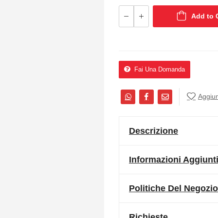
Add to 
Fai Una Domanda
Aggiung
Descrizione
Informazioni Aggiunt
Politiche Del Negozio
Richieste