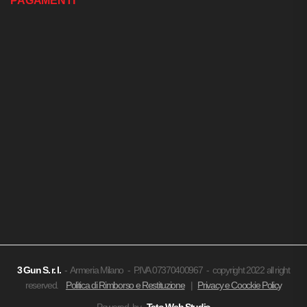
PAGAMENTI
3 Gun
S. r. l.
- Armeria Milano - P.IVA 07370400967 - copyright 2022 all right
reserved.
Politica di Rimborso e Restituzione
|
Privacy e Coockie Policy
Powered by
Tato Web Studio