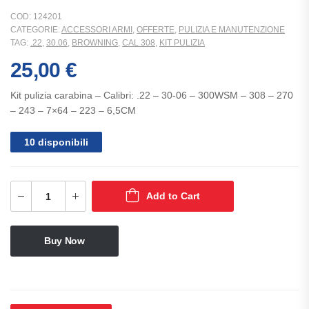
COD:
124201
CATEGORIE:
ACCESSORI ARMI
,
OFFERTE
,
PULIZIA E MANUTENZIONE
TAG:
.22
,
30.06
,
BROWNING
,
CAL 308
,
KIT PULIZIA
25,00
€
Kit pulizia carabina – Calibri: .22 – 30-06 – 300WSM – 308 – 270
– 243 – 7×64 – 223 – 6,5CM
10 disponibili
Add to Cart
Buy Now