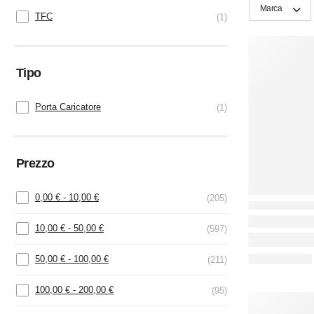
Marca
TFC
1
Tipo
Porta Caricatore
1
Prezzo
0,00
€
-
10,00
€
(205)
10,00
€
-
50,00
€
(597)
50,00
€
-
100,00
€
(211)
100,00
€
-
200,00
€
(95)