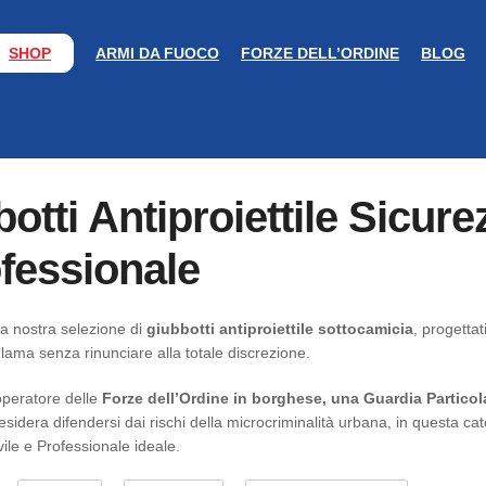
SHOP
ARMI DA FUOCO
FORZE DELL’ORDINE
BLOG
otti Antiproiettile Sicure
fessionale
a nostra selezione di
giubbotti antiproiettile sottocamicia
, progetta
i-lama senza rinunciare alla totale discrezione.
operatore delle
Forze dell’Ordine in borghese, una Guardia Particola
esidera difendersi dai rischi della microcriminalità urbana, in questa cat
ile e Professionale ideale.