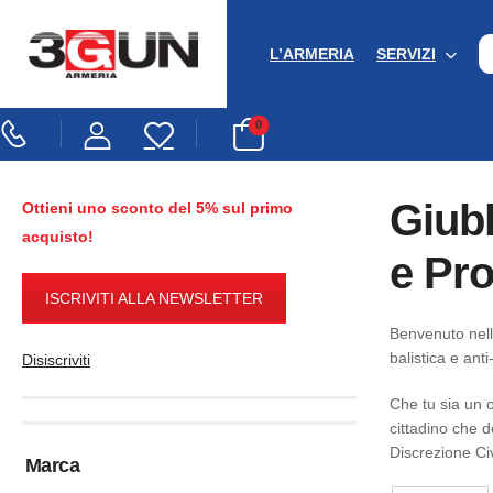
L’ARMERIA
SERVIZI
0
Giubb
Ottieni uno sconto del 5% sul primo
acquisto!
e Pro
ISCRIVITI ALLA NEWSLETTER
Benvenuto nell
balistica e ant
Disiscriviti
Che tu sia un 
cittadino che d
Discrezione Civ
Marca