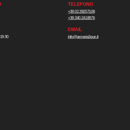
O
TELEFONO
+39.02.39257108
+39.340.2418876
EMAIL
 19:30
info@armeria3gun.it