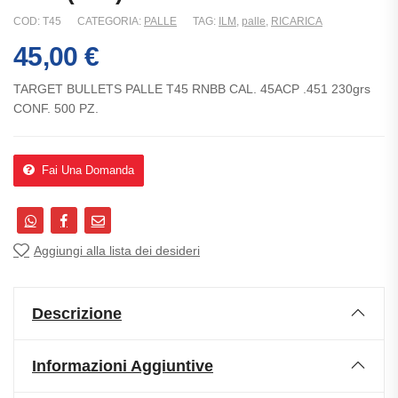
COD:
T45
CATEGORIA:
PALLE
TAG:
ILM
,
palle
,
RICARICA
45,00
€
TARGET BULLETS PALLE T45 RNBB CAL. 45ACP .451 230grs
CONF. 500 PZ.
Fai Una Domanda
Aggiungi alla lista dei desideri
Descrizione
Informazioni Aggiuntive